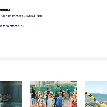
геевна
998 г. на кортах СДЮШОР №8
астера спорта РБ