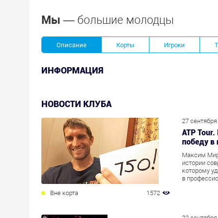
Мы —
большие молодцы
Описание
Корты
Игроки
ИНФОРМАЦИЯ
НОВОСТИ КЛУБА
27 сентября
ATP Tour
победу в
Максим Мир
истории сов
которому уд
в профессио
Вне корта
1572
22 сентября