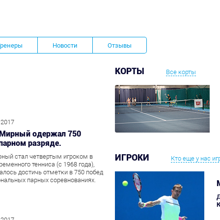
Тренеры
Новости
Отзывы
КОРТЫ
Все корты
 2017
. Мирный одержал 750
 парном разряде.
ИГРОКИ
ный стал четвертым игроком в
Кто еще у нас иг
ременного тенниса (с 1968 года),
алось достичь отметки в 750 побед
нальных парных соревнованиях.
К
 2017