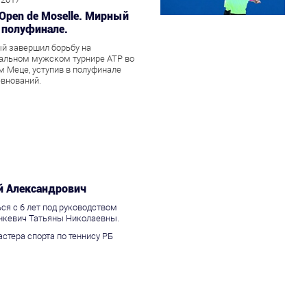
 Open de Moselle. Мирный
в полуфинале.
й завершил борьбу на
альном мужском турнире АТР во
 Меце, уступив в полуфинале
внований.
й Александрович
ся с 6 лет под руководством
енкевич Татьяны Николаевны.
стера спорта по теннису РБ