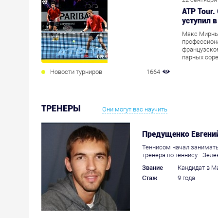
ATP Tour.
уступил 
Макс Мирны
профессион
французском
парных соре
Новости турниров
1664
ТРЕНЕРЫ
Они могут вас научить
Предущенко Евгени
Теннисом начал занимать
тренера по теннису - Зел
Звание
Кандидат в Ма
Стаж
9 года