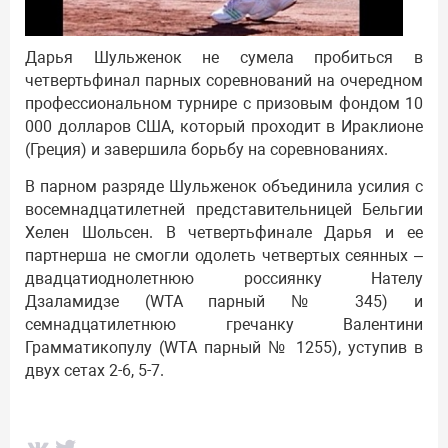
Дарья Шульженок не сумела пробиться в
четвертьфинал парных соревнований на очередном
профессиональном турнире с призовым фондом 10
000 долларов США, который проходит в Ираклионе
(Греция) и завершила борьбу на соревнованиях.
В парном разряде Шульженок объединила усилия с
восемнадцатилетней представительницей Бельгии
Хелен Шольсен. В четвертьфинале Дарья и ее
партнерша не смогли одолеть четвертых сеянных –
двадцатиоднолетнюю россиянку Нателу
Дзаламидзе (WTA парный № 345) и
семнадцатилетнюю гречанку Валентини
Грамматикопулу (WTA парный № 1255), уступив в
двух сетах 2-6, 5-7.