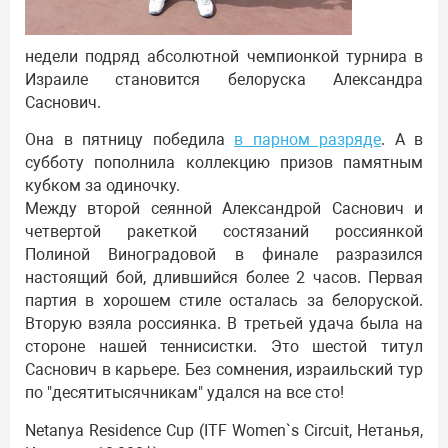
недели подряд абсолютной чемпионкой турнира в
Израиле становится белоруска Александра
Саснович.
Она в пятницу победила
в парном разряде
. А в
субботу пополнила коллекцию призов памятным
кубком за одиночку.
Между второй сеянной Александрой Саснович и
четвертой ракеткой состязаний россиянкой
Полиной Виноградовой в финале разразился
настоящий бой, длившийся более 2 часов. Первая
партия в хорошем стиле осталась за белоруской.
Вторую взяла россиянка. В третьей удача была на
стороне нашей теннисистки. Это шестой титул
Саснович в карьере. Без сомнения, израильский тур
по "десятитысячникам" удался на все сто!
Netanya Residence Cup (ITF Women`s Circuit, Нетанья,