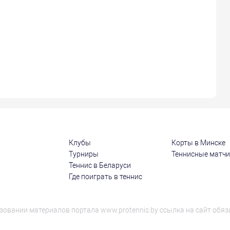
Клубы
Корты в Минске
Турниры
Теннисные матч
Теннис в Беларуси
Где поиграть в теннис
зовании материалов портала www.protennis.by ссылка на сайт обяз