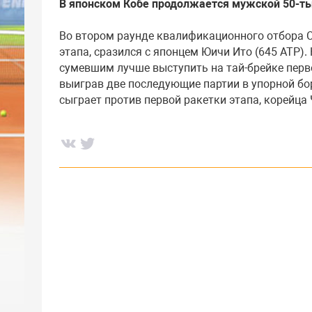
В японском Кобе продолжается мужской 50-т
Во втором раунде квалификационного отбора Се
этапа, сразился с японцем Юичи Ито (645 АТР).
сумевшим лучше выступить на тай-брейке первог
выиграв две последующие партии в упорной борьб
сыграет против первой ракетки этапа, корейца 