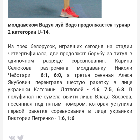
молдавском Вадул-луй-Водэ продолжается турнир
2 категории U-14.
Из трех белорусок, игравших сегодня на стадии
четвертьфинала, две продолжат борьбу за титул в
одиночном разряде соревнования. Карина
Селюкова разгромила молдаванку Николи
Чеботари -
6:1, 6:0,
а третья сеянная Алеся
Якубович переиграла шестую ракетку в лице
украинки Катерины Дятловой -
4:6, 7:5, 6:3
. В
полуфинал не сумела выйти лишь Влада Зверева,
посеянная под пятым номером, которая уступила
первой ракетке соревнования в лице украинки
Виктории Петренко -
1:6, 1:6
.