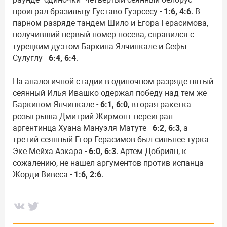
проиграл бразильцу Густаво Гуэрсесу -
1:6, 4:6
. В
парном разряде тандем Шило и Егора Герасимова,
получивший первый номер посева, справился с
турецким дуэтом Баркина Ялчинкале и Сефы
Сулуглу -
6:4, 6:4
.
На аналогичной стадии в одиночном разряде пятый
сеянный Илья Ивашко одержал победу над тем же
Баркином Ялчинкале -
6:1, 6:0
, вторая ракетка
розыгрыша Дмитрий Жирмонт переиграл
аргентинца Хуана Мануэля Матуте -
6:2, 6:3
, а
третий сеянный Егор Герасимов был сильнее турка
Эке Мейха Азкара -
6:0, 6:3
. Артем Добриян, к
сожалению, не нашел аргументов против испанца
Жорди Вивеса -
1:6, 2:6
.