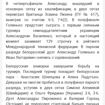
В четвертьфинале Александр, вышедший в
основную сетку из квалификации, в двух сетах
переиграл британца Эсвина Лизена (ITF № 617),
выиграв со счетом 6-3, 7-6(2). В полуфинале
Голинько предстоит сыграть с первым сеянным
турнира семнадцатилетним украинцем
Александром Василенко, который в настоящий
момент занимает 129 строчку в рейтинге
Международной теннисной федерации. В парном
разряде белорусский дуэт Александр Голинько и
Иван Лютаревич снялись с соревнований.
Белорусские юниорки завершили борьбу на
турнире. Последней турнир покидает белорусская
пара - Анастасия Шлепцова и Алена Ладутько.
Девушки не смогли пробиться в полуфинал парного
разряда, уступив в двух сетах Симоне Алпиевой
(Швейцария) и Ольге Фридман (Украина) 2-6, 3-6.
Дуэт Александры Пироженко и Валерии Горлац
(Эстония) не преодолел стартовый барьер парных