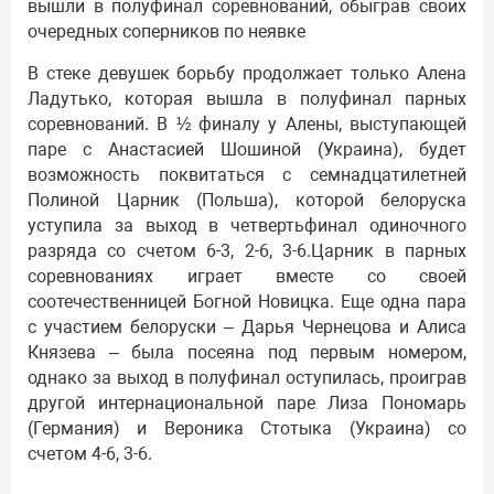
вышли в полуфинал соревнований, обыграв своих
очередных соперников по неявке
В стеке девушек борьбу продолжает только Алена
Ладутько, которая вышла в полуфинал парных
соревнований. В ½ финалу у Алены, выступающей
паре с Анастасией Шошиной (Украина), будет
возможность поквитаться с семнадцатилетней
Полиной Царник (Польша), которой белоруска
уступила за выход в четвертьфинал одиночного
разряда со счетом 6-3, 2-6, 3-6.Царник в парных
соревнованиях играет вместе со своей
соотечественницей Богной Новицка. Еще одна пара
с участием белоруски – Дарья Чернецова и Алиса
Князева – была посеяна под первым номером,
однако за выход в полуфинал оступилась, проиграв
другой интернациональной паре Лиза Пономарь
(Германия) и Вероника Стотыка (Украина) со
счетом 4-6, 3-6.