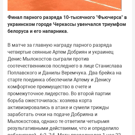
Финал парного разряда 10-тысячного "Фьючерса" в
украинском городе Черкассы увенчался триумфом
белоруса и его напарника.
В матче за главную награду парного разряда
четвертые сеянные Артем Добриян и украинец
Денис Мылокостов сыграли против
соотечественников последнего в лице Станислава
Поплавского и Данилы Веремчука. Два брейка на
старте поединка обеспечили Артему и Денису
комфортное преимущество в счете и
промежуточное лидерство. Во второй партии
борьба ожесточилась: хозяева корта
активизировались в атаке и сумели трижды
заработать очки на подаче Добрияна и
Мылокостова, однако те ответили четырьмя
результативными действиями, что и определило