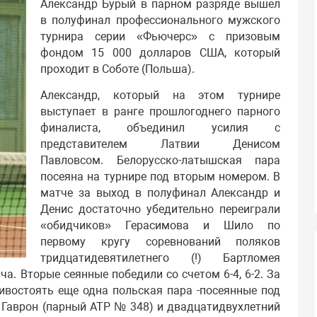
Александр Бурый в парном разряде вышел
в полуфинал профессионального мужского
турнира серии «Фьючерс» с призовым
фондом 15 000 долларов США, который
проходит в Соботе (Польша).
Александр, который на этом турнире
выступает в ранге прошлогоднего парного
финалиста, объединил усилия с
представителем Латвии Денисом
Павловсом. Белорусско-латышская пара
посеяна на турнире под вторым номером. В
матче за выход в полуфинал Александр и
Денис достаточно убедительно переиграли
«обидчиков» Герасимова и Шило по
первому кругу соревнований поляков
тридцатидевятилетнего (!) Бартломея
. Вторые сеянные победили со счетом 6-4, 6-2. За
ивостоять еще одна польская пара -посеянные под
Гаврон (парный АТР № 348) и двадцатидвухлетний