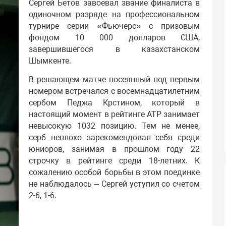
Сергей Бетов завоевал звание финалиста в
одиночном разряде на профессиональном
турнире серии «Фьючерс» с призовым
фондом 10 000 долларов США,
завершившегося в казахстанском
Шымкенте.
В решающем матче посеянный под первым
номером встречался с восемнадцатилетним
сербом Педжа Крстином, который в
настоящий момент в рейтинге АТР занимает
невысокую 1032 позицию. Тем не менее,
серб неплохо зарекомендовал себя среди
юниоров, занимая в прошлом году 22
строчку в рейтинге среди 18-летних. К
сожалению особой борьбы в этом поединке
не наблюдалось – Сергей уступил со счетом
2-6, 1-6.