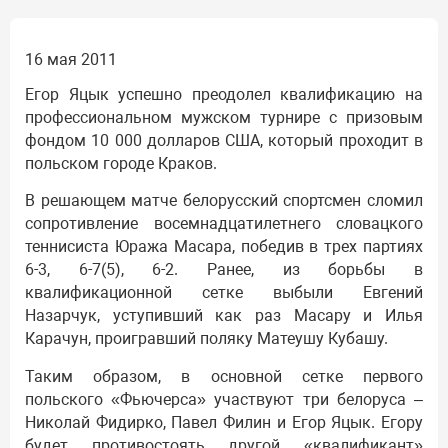
16 мая 2011
Егор Яцык успешно преодолел квалификацию на
профессиональном мужском турнире с призовым
фондом 10 000 долларов США, который проходит в
польском городе Краков.
В решающем матче белорусский спортсмен сломил
сопротивление восемнадцатилетнего словацкого
теннисиста Юража Масара, победив в трех партиях
6-3, 6-7(5), 6-2. Ранее, из борьбы в
квалификационной сетке выбыли Евгений
Назарчук, уступивший как раз Масару и Илья
Карачун, проигравший поляку Матеушу Кубашу.
Таким образом, в основной сетке первого
польского «Фьючерса» участвуют три белоруса –
Николай Фидирко, Павел Филин и Егор Яцык. Егору
будет противостоять другой «квалификант»