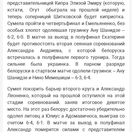
представительницей Кипра Элизой Эмиру (которую,
кстати, Огут обыграла на прошлой неделе) и
теперь соперницей Шитковской будет киприотка.
Сумела пройти в четвертьфинал и Емельяненко, без
особых хлопот одолевшая грузинку Ану Шанидзе –
6-2, 6-0. В матче за выход в полуфинал Екатерине
будет противостоять вторая сеянная соревнований
Александра Андриева, с которой белоруска
встречалась в полуфинале первого турнира. Тогда
сильнее была украинка. В парном разряде
белоруски в стартвом матче одолели грузинок – Ану
Шанидзе и Нино Мемешиши – 6-3, 6-4.
Сумел покорить барьер второго круга и Александр
Леоненко, который на прошлой оступился на этой
стадии соревнований. заняв итоговое девятое
место. На этот раз белорус достаточно убедительно
одолел литовц а Юлиус а Адомавичюса, выиграв со
счетом 6-4, 6-1. В матче за выход в полуфинал
Александр померится силами с представителем