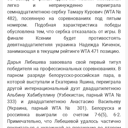
легко и непринужденно переиграла
семнадцатилетнюю сербку Тамару Курович (WTA №
482), посеянную на соревнованиях под пятым
номером. Подобная характеристика победы
обусловлена тем, что сербка отказалась от игры. В
финале Ксении будет противостоять
девятнадцатилетняя украинка Надежда Киченок,
занимающая в текущем рейтинге WTA 471 позицию.
Дарья Лебешева завоевала свой первый титул
победителя на профессиональных соревнованиях. В
парном разряде белорусско-российская пара, в
которой выступали и Екатерина Яшина, переиграла
другой интернациональный дуэт двадцатилетнюю
Альбину Хабибуллину (Узбекистан, парный WTA №
333) и двадцатилетнюю Анастасию Васильеву
(Украина, парный WTA № 301). Белоруска и
россиянка выиграли со счетом 7-6(5), 6-2.
Примечательно, что Лебешевой удалось частично
поквитаться с украинкой за поражение во втором