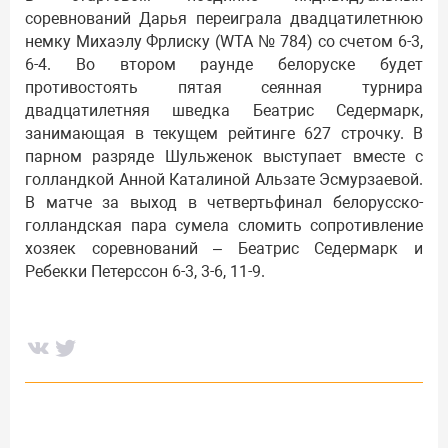
соревнований Дарья переиграла двадцатилетнюю
немку Михаэлу Фрлиску (WTA № 784) со счетом 6-3,
6-4. Во втором раунде белоруске будет
противостоять пятая сеянная турнира
двадцатилетняя шведка Беатрис Седермарк,
занимающая в текущем рейтинге 627 строчку. В
парном разряде Шульженок выступает вместе с
голландкой Анной Каталиной Альзате Эсмурзаевой.
В матче за выход в четвертьфинал белорусско-
голландская пара сумела сломить сопротивление
хозяек соревнований – Беатрис Седермарк и
Ребекки Петерссон 6-3, 3-6, 11-9.