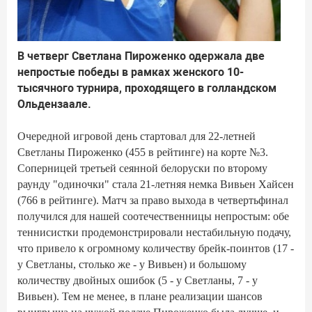
В четверг Светлана Пироженко одержала две
непростые победы в рамках женского 10-
тысячного турнира, проходящего в голландском
Ольдензаале.
Очередной игровой день стартовал для 22-летней
Светланы Пироженко (455 в рейтинге) на корте №3.
Соперницей третьей сеянной белоруски по второму
раунду "одиночки" стала 21-летняя немка Вивьен Хайсен
(766 в рейтинге). Матч за право выхода в четвертьфинал
получился для нашей соотечественницы непростым: обе
теннисистки продемонстрировали нестабильную подачу,
что привело к огромному количеству брейк-поинтов (17 -
у Светланы, столько же - у Вивьен) и большому
количеству двойных ошибок (5 - у Светланы, 7 - у
Вивьен). Тем не менее, в плане реализации шансов