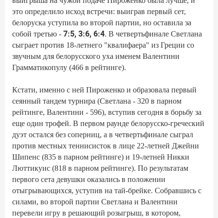
выигрыша на чужой подаче Пироженко была лучше, и
это определило исход встречи: выиграв первый сет,
белоруска уступила во второй партии, но оставила за
7:5, 3:6, 6:4
собой третью -
. В четвертьфинале Светлана
сыграет против 18-летнего "квалифаера" из Греции со
звучным для белорусского уха именем Валентини
Грамматикопулу (466 в рейтинге).
Кстати, именно с ней Пироженко и образовала первый
сеянный тандем турнира (Светлана - 320 в парном
рейтинге, Валентини - 596), вступив сегодня в борьбу за
еще один трофей. В первом раунде белорусско-греческий
дуэт остался без соперниц, а в четвертьфинале сыграл
против местных теннисисток в лице 22-летней Джейни
Шипенс (835 в парном рейтинге) и 19-летней Никки
Люттикуис (818 в парном рейтинге). По результатам
первого сета девушки оказались в положении
отыгрывающихся, уступив на тай-брейке. Собравшись с
силами, во второй партии Светлана и Валентини
перевели игру в решающий розыгрыш, в котором,