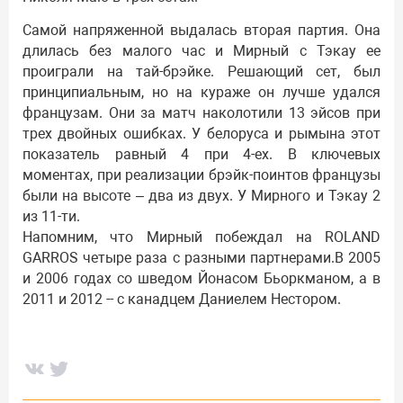
Самой напряженной выдалась вторая партия. Она
длилась без малого час и Мирный с Тэкау ее
проиграли на тай-брэйке. Решающий сет, был
принципиальным, но на кураже он лучше удался
французам. Они за матч наколотили 13 эйсов при
трех двойных ошибках. У белоруса и рымына этот
показатель равный 4 при 4-ех. В ключевых
моментах, при реализации брэйк-поинтов французы
были на высоте – два из двух. У Мирного и Тэкау 2
из 11-ти.
Напомним, что Мирный побеждал на ROLAND
GARROS четыре раза с разными партнерами.В 2005
и 2006 годах со шведом Йонасом Бьоркманом, а в
2011 и 2012 -- с канадцем Даниелем Нестором.