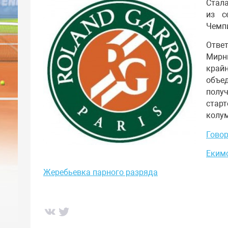
Стала
из с
Чемп
Отве
Мирн
край
объе
полу
стар
колум
Говор
Еким
Жеребьевка парного разряда