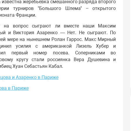
 известна жеребьевка смешанного разряда второго
ерии турниров "Большого Шлема" -- открытого
ионата Франции.
т на вопрос сыграют ли вместе наши Максим
ый и Виктория Азаренко — Нет. Не сыграют. По
ней мере на нынешнем Ролан Гаррос. Макс Мирный
динил усилия с американкой Лизель Хубер и
чил первый номер посева. Соперниками во
товому кругу стали россиянка Вера Душевина и
биец Хуан Себастьян Кабал.
цова и Азаренко в Париже
ова в Париже