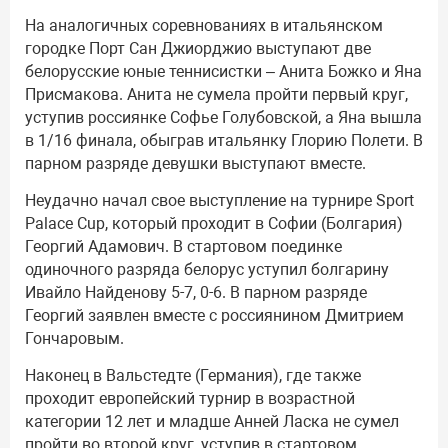
На аналогичных соревнованиях в итальянском
городке Порт Сан Джиорджио выступают две
белорусские юные теннисистки – Анита Божко и Яна
Присмакова. Анита не сумела пройти первый круг,
уступив россиянке Софье Голубовской, а Яна вышла
в 1/16 финала, обыграв итальянку Глорию Полети. В
парном разряде девушки выступают вместе.
Неудачно начал свое выступление на турнире Sport
Palace Cup, который проходит в Софии (Болгария)
Георгий Адамович. В стартовом поединке
одиночного разряда белорус уступил болгарину
Ивайло Найденову 5-7, 0-6. В парном разряде
Георгий заявлен вместе с россиянином Дмитрием
Гончаровым.
Наконец в Вальстедте (Германия), где также
проходит европейский турнир в возрастной
категории 12 лет и младше Анней Ласка не сумел
пройти во второй круг, уступив в стартовом