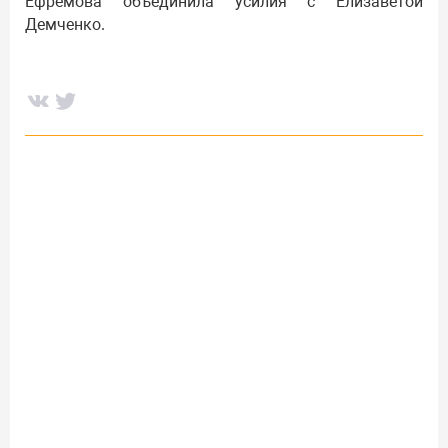
Ефремова объединила усилия с Елизаветой
Демченко.