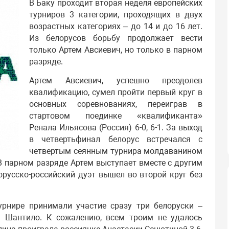
В Баку проходит вторая неделя европейских
турниров 3 категории, проходящих в двух
возрастных категориях – до 14 и до 16 лет.
Из белорусов борьбу продолжает вести
только Артем Авсиевич, но только в парном
разряде.
Артем Авсиевич, успешно преодолев
квалификацию, сумел пройти первый круг в
основных соревнованиях, переиграв в
стартовом поединке «квалификанта»
Ренала Ильясова (Россия) 6-0, 6-1. За выход
в четвертьфинал белорус встречался с
четвертым сеянным турнира молдаванином
 В парном разряде Артем выступает вместе с другим
русско-российский дуэт вышел во второй круг без
урнире принимали участие сразу три белоруски –
 Шантило. К сожалению, всем троим не удалось