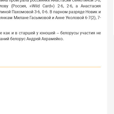
елина проиграла россиянке Анастасии Сенютиной 3-6,
ву (Россия, «Wild Card») 2-6, 2-6, а Анастасия
линой Пахомовой 3-6, 0-6. В парном разряде Новик и
янкам Милане Гасымовой и Анне Уколовой 6-7(2), 7-
е как и в старшей у юношей – белорусы участия не
ваний белорус Андрей Ахрамейко.