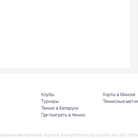
Клубы
Корты в Минске
Турниры
Теннисные матч
Теннис в Беларуси
Где поиграть в теннис
зовании материалов портала www.protennis.by ссылка на сайт обяз