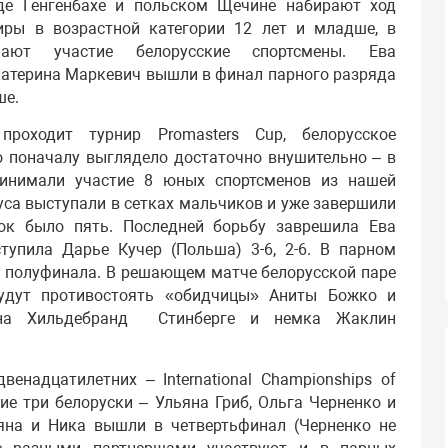
де Генгенбахе и польском Щечине набирают ход
иры в возрастной категории 12 лет и младше, в
ают участие белорусские спортсмены. Ева
катерина Маркевич вышли в финал парного разряда
ше.
роходит турнир Promasters Cup, белорусское
о поначалу выглядело достаточно внушительно – в
ринимали участие 8 юных спортсменов из нашей
уса выступали в сетках мальчиков и уже завершили
сок было пять. Последней борьбу заврешила Ева
тупила Дарье Кучер (Польша) 3-6, 2-6. В парном
о полуфинала. В решающем матче белорусской паре
удут противостоять «обидчицы» Аниты Божко и
ена Хильдебранд Стинберге и немка Жаклин
енадцатилетних – International Championships of
ие три белоруски – Ульяна Гриб, Ольга Черненко и
яна и Ника вышли в четвертьфинал (Черненко не