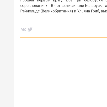
прошла первый круг). Все три белоруски
соревнованиях. В четвертьфинале Беларусь т
Рейнольдс (Великобритания) и Ульяна Гриб, вы