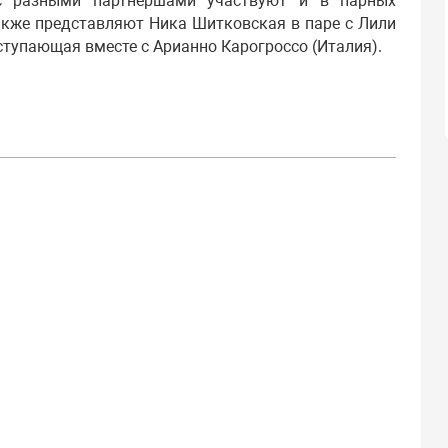
 с разными партнершами участвуют и в парных
акже представляют Ника Шитковская в паре с Лили
ступающая вместе с Арианно Карогроссо (Италия).