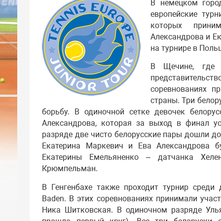
В немецком горо
европейские турн
которых приним
Александрова и Е
на турнире в Поль
В Щечине, где п
представительств
соревнованиях п
страны. Три белор
борьбу. В одиночной сетке девочек белору
Александрова, которая за выход в финал ус
разряде две чисто белорусские пары дошли д
Екатерина Маркевич и Ева Александрова б
Екатерины Емельяненко – датчанка Хел
Крюмпельман.
В Генгенбахе также проходит турнир среди дв
Baden. В этих соревнованиях принимали участ
Ника Шитковская. В одиночном разряде Уль