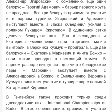
Александр Згировский. К сожалению, еще один
белорус – Георгий Адамович – барьер первого круга
не преодолел. Все три белоруса принимают участие
и в парном турнире: Згировский и Адамович
выступают вместе, а Ласка объединил усилия с
поляком Лукашом Кжистеком. В одиночной сетке
девочек белорусок пять: Ева Александрова и
Екатерина Емельяненко свои стартовые матчи
выиграли, а Вероника Кузмук – проиграла. Еще две
белоруски – Екатерина Маркевич и Анита Божко –
свои матчи проводят в настоящий момент. В
парном разряде выступают две чисто белорусские
пары – Маркевич выступает вместе с
Александровой, а Божко - с Емельяненко. Вероника
Кузмук принимает участие в турнире пар с полькой
Катаржиной Кирилюк.
В Генгенбахе также проходит турнир среди
двенадцатилетних – International Championships of
Baden. В этих соревнованиях принимают участие