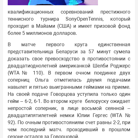
квалификационных соревнований престижного
теннисного турнира SonyOpenTennis, который
проходит в Майами (США) и имеет призовой фонд
более 5 миллионов долларов.
В матче первого круга единственная
представительница Беларуси за 57 минут сумела
доказать свое превосходство в противостоянии с
двадцатиоднолетней американкой Шелби Роджерс
(WTA№ 110). В первом очном поединке двух
соперниц Ольга отметилась двумя подачами
навылет и пятью выигранными геймами на приеме.
На своей подаче Говорцова уступила только один
гейм – 6-2, 6-1. Во втором круге белоруску ожидает
непростой соперник, в лице восьмой сеянной –
двадцатипятилетней немки Юлии Гергес (WTA №
92). По очным противостояниям счет равны 2-2, при
чем последний матч. проходивший в прошлом
сезоне остался за Говорцовой.