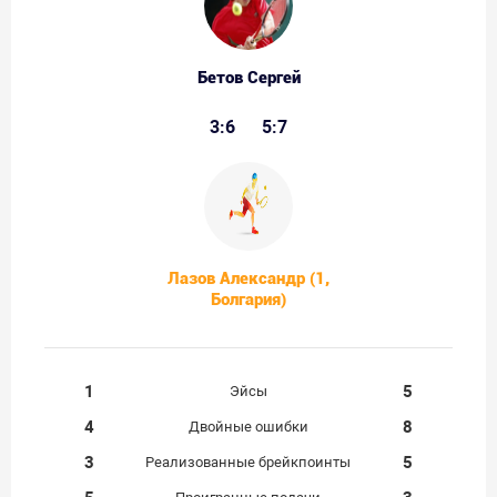
Бетов Сергей
3:6
5:7
Лазов Александр (1,
Болгария)
1
5
Эйсы
4
8
Двойные ошибки
3
5
Реализованные брейкпоинты