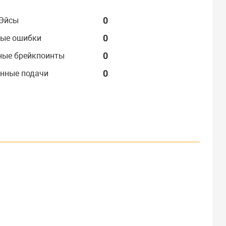
0
Эйсы
0
ые ошибки
0
ные брейкпоинты
0
нные подачи