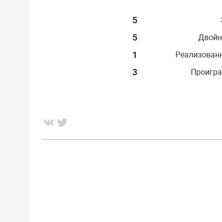
5
5
Двойн
1
Реализован
3
Проигра