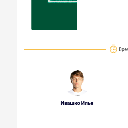
Вре
Ивашко Илья