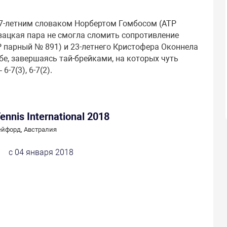
27-летним словаком Норбертом Гомбосом (АТР
вацкая пара не смогла сломить сопротивление
Р парный № 891) и 23-летнего Кристофера Оконнела
бе, завершаясь тай-брейками, на которых чуть
-7(3), 6-7(2).
Tennis International 2018
йфорд, Австралия
с 04 января 2018