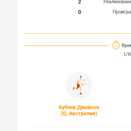
2
Реализован
0
Проигра
Вре
1/8
Кублер Джейсон
(Q, Австралия)