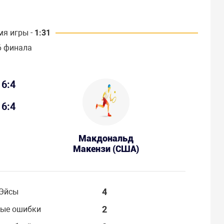
мя игры -
1:31
6 финала
6:4
6:4
Макдональд
Макензи (США)
4
Эйсы
2
ые ошибки