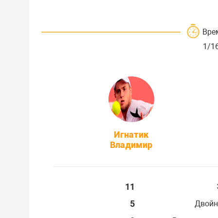
Вре
1/1
Игнатик
Владимир
11
5
Двойн