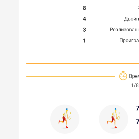
8
4
Двойн
3
Реализован
1
Проигра
Вре
1/8
7
7