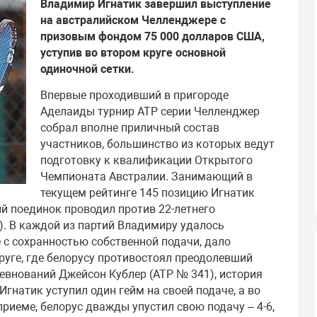
Владимир Игнатик завершил выступление
на австралийском Челленджере с
призовым фондом 75 000 долларов США,
уступив во втором круге основной
одиночной сетки.
Впервые проходивший в пригороде
Аделаиды турнир АТР серии Челленджер
собрал вполне приличный состав
участников, большинство из которых ведут
подготовку к квалификации Открытого
Чемпионата Австралии. Занимающий в
текущем рейтинге 145 позицию Игнатик
й поединок проводил против 22-летнего
. В каждой из партий Владимиру удалось
е с сохранностью собственной подачи, дало
 круге, где белорусу противостоял преодолевший
евнований Джейсон Кублер (АТР № 341), история
Игнатик уступил один гейм на своей подаче, а во
приеме, белорус дважды упустил свою подачу – 4-6,