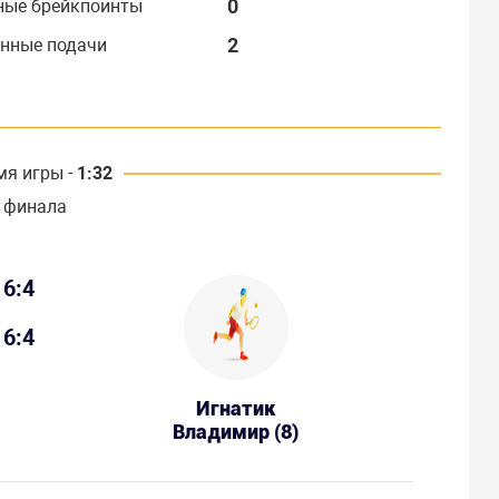
0
ные брейкпоинты
2
нные подачи
мя игры -
1:32
 финала
6:4
6:4
Игнатик
Владимир (8)