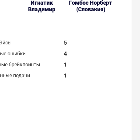
Игнатик
Гомбос Норберт
Владимир
(Словакия)
5
Эйсы
4
ые ошибки
1
ные брейкпоинты
1
нные подачи