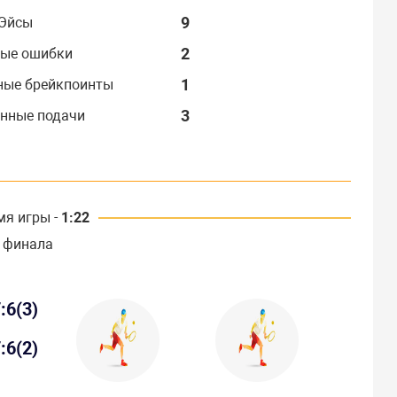
9
Эйсы
2
ые ошибки
1
ные брейкпоинты
3
нные подачи
мя игры -
1:22
 финала
:6(3)
:6(2)