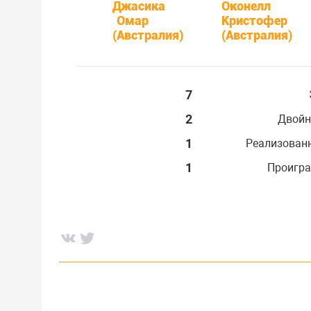
Джасика
Оконелл
Омар
Кристофер
(Австралия)
(Австралия)
7
2
Двойн
1
Реализован
1
Проигра