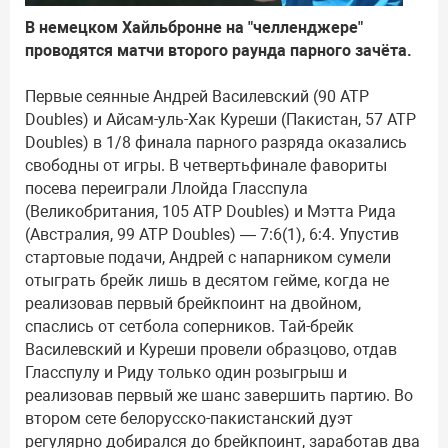
В немецком Хайльбронне на "челленджере"
проводятся матчи второго раунда парного зачёта.
Первые сеянные Андрей Василевский (90 ATP
Doubles) и Айсам-уль-Хак Куреши (Пакистан, 57 ATP
Doubles) в 1/8 финала парного разряда оказались
свободны от игры. В четвертьфинале фавориты
посева переиграли Ллойда Гласспула
(Великобритания, 105 ATP Doubles) и Мэтта Рида
(Австралия, 99 ATP Doubles) — 7:6(1), 6:4. Упустив
стартовые подачи, Андрей с напарником сумели
отыграть брейк лишь в десятом гейме, когда не
реализовав первый брейкпоинт на двойном,
спаслись от сетбола соперников. Тай-брейк
Василевский и Куреши провели образцово, отдав
Гласспулу и Риду только один розыгрыш и
реализовав первый же шанс завершить партию. Во
втором сете белорусско-пакистанский дуэт
регулярно добирался до брейкпоинт, заработав два