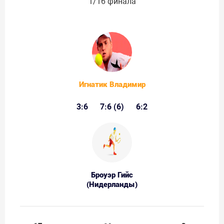
1/16 финала
Игнатик Владимир
3:6
7:6 (6)
6:2
Броуэр Гийс
(Нидерланды)