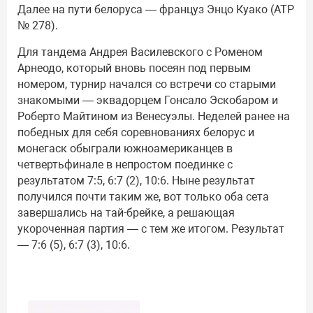
Далее на пути белоруса — француз Энцо Куако (АТР
№ 278).
Для тандема Андрея Василевского с Роменом
Арнеодо, который вновь посеян под первым
номером, турнир начался со встречи со старыми
знакомыми — эквадорцем Гонсало Эскобаром и
Роберто Майтином из Венесуэлы. Неделей ранее на
победных для себя соревнованиях белорус и
монегаск обыграли южноамериканцев в
четвертьфинале в непростом поединке с
результатом 7:5, 6:7 (2), 10:6. Ныне результат
получился почти таким же, вот только оба сета
завершались на тай-брейке, а решающая
укороченная партия — с тем же итогом. Результат
— 7:6 (5), 6:7 (3), 10:6.