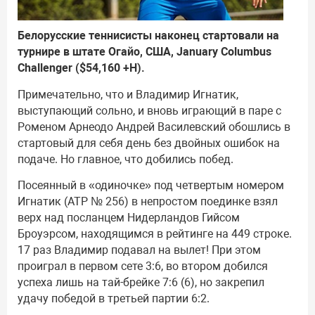
Белорусские теннисисты наконец стартовали на
турнире в штате Огайо, США, January Columbus
Challenger ($54,160 +H).
Примечательно, что и Владимир Игнатик,
выступающий сольно, и вновь играющий в паре с
Роменом Арнеодо Андрей Василевский обошлись в
стартовый для себя день без двойных ошибок на
подаче. Но главное, что добились побед.
Посеянный в «одиночке» под четвертым номером
Игнатик (АТР № 256) в непростом поединке взял
верх над посланцем Нидерландов Гийсом
Броуэрсом, находящимся в рейтинге на 449 строке.
17 раз Владимир подавал на вылет! При этом
проиграл в первом сете 3:6, во втором добился
успеха лишь на тай-брейке 7:6 (6), но закрепил
удачу победой в третьей партии 6:2.