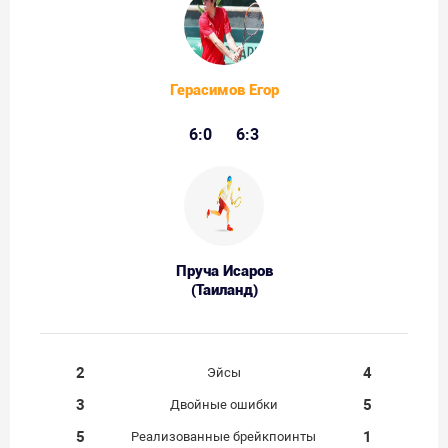
Герасимов Егор
6:0
6:3
Пруча Исаров
(Таиланд)
2
4
Эйсы
3
5
Двойные ошибки
5
1
Реализованные брейкпоинты