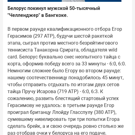
Белорус покинул мужской 50-тысячный
"Челленджер" в Бангкоке.
В первом раунде квалификационного отбора Егор
Герасимов (297 АТР), будучи шестой ракеткой
этапа, сыграл против местного безрейтингового
теннисиста Танакорна Срирата, обладателя wild
card. Белорус буквально снес неопытного тайца с
корта, оформив победу всего за 33 минуты - 6:0, 6:0.
Немногим сложнее было Егору во втором раунде:
нашему соотечественницу понадобилось 45 минут,
чтобы отправить отдыхать по итогам двух сетов
тайца Пручу Исарова (719 АТР) - 6:0, 6:3. К
сожалению, развить блестящий стартовый успех
Герасимову не удалось: в третьем раунде Егор
проиграл британцу Ллойду Гласспулу (380 АТР),
сумевшему нивелировать три три попытки Егора
сделать брейк, а и свою очередь ровно столько же
раз отобрав очки у белоруса на его подаче.