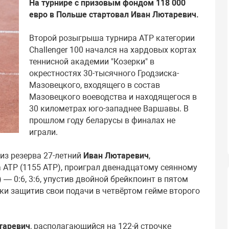
На турнире с призовым фондом 118 000
евро в Польше стартовал Иван Лютаревич.
Второй розыгрыша турнира ATP категории
Challenger 100 начался на хардовых кортах
теннисной академии "Козерки" в
окрестностях 30-тысячного Гродзиска-
Мазовецкого, входящего в состав
Мазовецкого воеводства и находящегося в
30 километрах юго-западнее Варшавы. В
прошлом году беларусы в финалах не
играли.
из резерва 27-летний
Иван Лютаревич
,
 ATP (1155 ATP), проиграл двенадцатому сеянному
 — 0:6, 3:6, упустив двойной брейкпоинт в пятом
тки защитив свои подачи в четвёртом гейме второго
таревич
, располагающийся на 122-й строчке