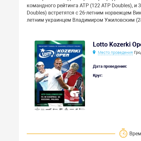
командного рейтинга ATP (122 ATP Doubles), и
Doubles) встретятся с 26-летним норвежцем Ви
летним украинцем Владимиром Ужиловским (28
Lotto Kozerki O
Место проведения
Гро
Дата проведения:
Круг:
Врем