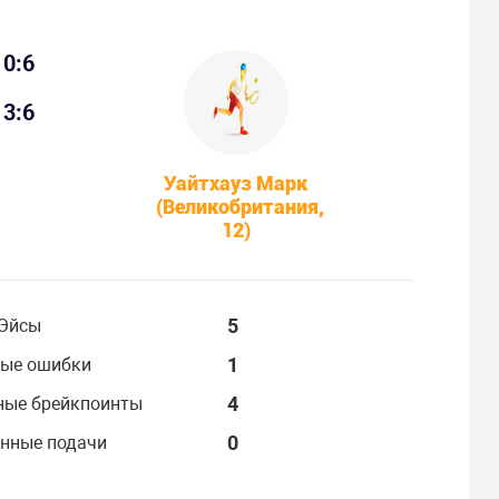
0:6
3:6
Уайтхауз Марк
(Великобритания,
12)
5
Эйсы
1
ые ошибки
4
ные брейкпоинты
0
нные подачи