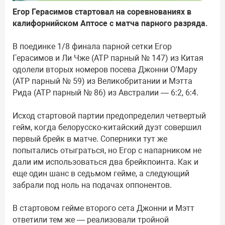
Егор Герасимов стартовал на соревнованиях в
калифорнийском Аптосе с матча парного разряда.
В поединке 1/8 финала парной сетки Егор
Герасимов и Ли Чже (ATP парный № 147) из Китая
одолели вторых номеров посева Джонни О'Мару
(ATP парный № 59) из Великобритании и Мэтта
Рида (ATP парный № 86) из Австралии — 6:2, 6:4.
Исход стартовой партии предопределил четвертый
гейм, когда белорусско-китайский дуэт совершил
первый брейк в матче. Соперники тут же
попытались отыграться, но Егор с напарником не
дали им использоваться два брейкпоинта. Как и
еще один шанс в седьмом гейме, а следующий
забрали под ноль на подачах оппонентов.
В стартовом гейме второго сета Джонни и Мэтт
ответили тем же — реализовали тройной