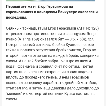
Первый же матч Егор Герасимова на
соревнованиях в канадском Ванкувере оказался и
последним.
Сеянный тринадцатым Егор Герасимов (ATP № 128)
в трехсетовом противостоянии с французом Энцо
Куако (ATP № 169) оказался бит — 3:6, 7:6(4), 5:7.
Потеряв первый сет из-за брейка Куако в шестом
гейме и полного отсутствия брейкпоинтов, Егор во
второй партии отвечал на каждый брейк соперника
своим. А на тай-брейке забрал четыре из шести
подач француза и сравнял счет по сетам. Третья
партия шла в режиме сохранения своих подачах
вплоть до последнего гейма. В нем Герасимов
позволил сопернику заработать двойной матчбол,
отыграл его, а затем еще дважды дело доходило до
"меньше" и с четвертой поптыки Куако настоял на
своем.