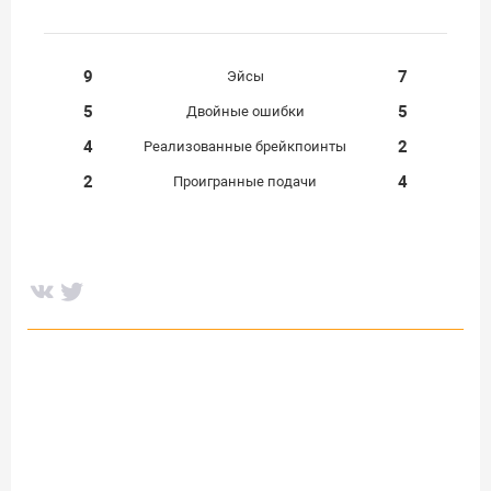
9
7
Эйсы
5
5
Двойные ошибки
4
2
Реализованные брейкпоинты
2
4
Проигранные подачи