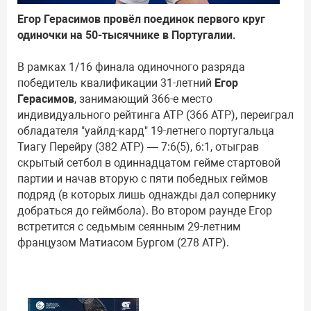
Егор Герасимов провёл поединок первого круг
одиночки на 50-тысячнике в Португалии.
В рамках 1/16 финала одиночного разряда
победитель квалификации 31-летний
Егор
Герасимов
, занимающий 366-е место
индивидуального рейтинга ATP (366 ATP), переиграл
обладателя "уайлд-кард" 19-летнего португальца
Тиагу Перейру (382 ATP) — 7:6(5), 6:1, отыграв
скрытый сетбол в одиннадцатом гейме стартовой
партии и начав вторую с пяти победных геймов
подряд (в которых лишь однажды дал сопернику
добраться до геймбола). Во втором раунде Егор
встретится с седьмым сеянным 29-летним
французом Матиасом Бургом (278 ATP).