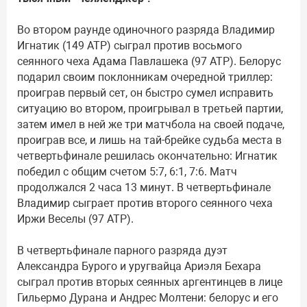
Во втором раунде одиночного разряда Владимир
Игнатик (149 АТР) сыграл против восьмого
сеянного чеха Адама Павлашека (97 АТР). Белорус
подарил своим поклонникам очередной триллер:
проиграв первый сет, он быстро сумел исправить
ситуацию во втором, проигрывал в третьей партии,
затем имел в ней же три матчбола на своей подаче,
проиграв все, и лишь на тай-брейке судьба места в
четвертьфинале решилась окончательно: Игнатик
победил с общим счетом 5:7, 6:1, 7:6. Матч
продолжался 2 часа 13 минут. В четвертьфинале
Владимир сыграет против второго сеянного чеха
Иржи Веселы (97 АТР).
В четвертьфинале парного разряда дуэт
Александра Бурого и уругвайца Ариэля Бехара
сыграл против вторых сеянных аргентинцев в лице
Гильермо Дурана и Андрес Молтени: белорус и его