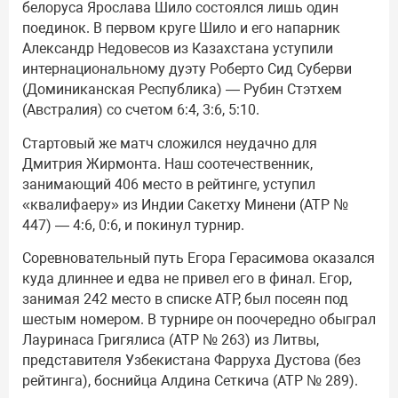
белоруса Ярослава Шило состоялся лишь один
поединок. В первом круге Шило и его напарник
Александр Недовесов из Казахстана уступили
интернациональному дуэту Роберто Сид Суберви
(Доминиканская Республика) — Рубин Стэтхем
(Австралия) со счетом 6:4, 3:6, 5:10.
Стартовый же матч сложился неудачно для
Дмитрия Жирмонта. Наш соотечественник,
занимающий 406 место в рейтинге, уступил
«квалифаеру» из Индии Сакетху Минени (АТР №
447) — 4:6, 0:6, и покинул турнир.
Соревновательный путь Егора Герасимова оказался
куда длиннее и едва не привел его в финал. Егор,
занимая 242 место в списке АТР, был посеян под
шестым номером. В турнире он поочередно обыграл
Лауринаса Григялиса (АТР № 263) из Литвы,
представителя Узбекистана Фарруха Дустова (без
рейтинга), боснийца Алдина Сеткича (АТР № 289).