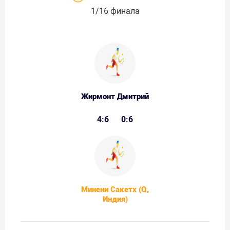
1/16 финала
Жирмонт Дмитрий
4:6
0:6
Минени Сакетх (Q,
Индия)