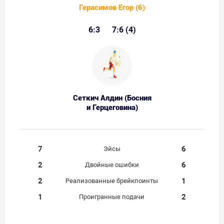
Герасимов Егор (6)
6:3
7:6 (4)
Сеткич Алдин (Босния
и Герцеговина)
7
6
Эйсы
2
6
Двойные ошибки
2
1
Реализованные брейкпоинты
1
2
Проигранные подачи