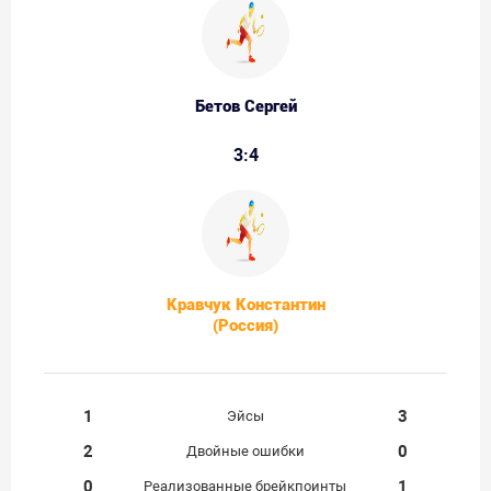
Бетов Сергей
3:4
Кравчук Константин
(Россия)
1
3
Эйсы
2
0
Двойные ошибки
0
1
Реализованные брейкпоинты