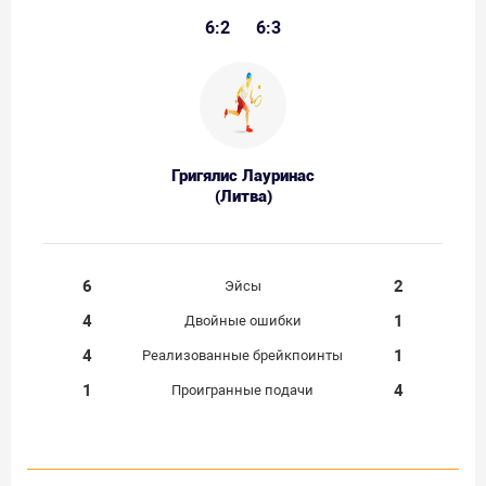
6:2
6:3
Григялис Лауринас
(Литва)
6
2
Эйсы
4
1
Двойные ошибки
4
1
Реализованные брейкпоинты
1
4
Проигранные подачи