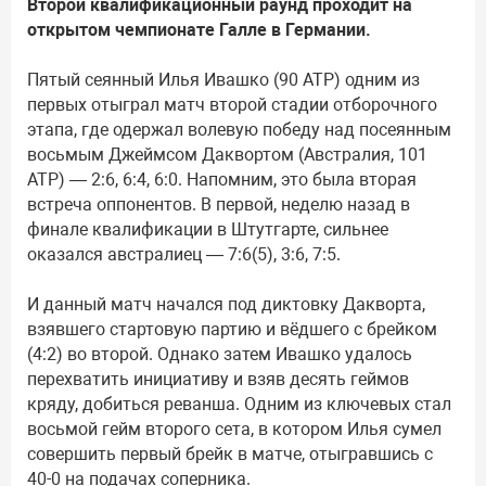
Второй квалификационный раунд проходит на
открытом чемпионате Галле в Германии.
Пятый сеянный Илья Ивашко (90 ATP) одним из
первых отыграл матч второй стадии отборочного
этапа, где одержал волевую победу над посеянным
восьмым Джеймсом Даквортом (Австралия, 101
ATP) — 2:6, 6:4, 6:0. Напомним, это была вторая
встреча оппонентов. В первой, неделю назад в
финале квалификации в Штутгарте, сильнее
оказался австралиец — 7:6(5), 3:6, 7:5.
И данный матч начался под диктовку Дакворта,
взявшего стартовую партию и вёдшего с брейком
(4:2) во второй. Однако затем Ивашко удалось
перехватить инициативу и взяв десять геймов
кряду, добиться реванша. Одним из ключевых стал
восьмой гейм второго сета, в котором Илья сумел
совершить первый брейк в матче, отыгравшись с
40-0 на подачах соперника.