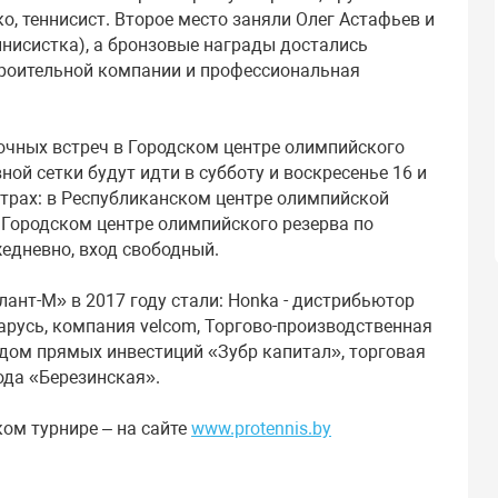
о, теннисист. Второе место заняли Олег Астафьев и
ннисистка), а бронзовые награды достались
троительной компании и профессиональная
рочных встреч в Городском центре олимпийского
вной сетки будут идти в субботу и воскресенье 16 и
нтрах: в Республиканском центре олимпийской
 в Городском центре олимпийского резерва по
ежедневно, вход свободный.
ант-М» в 2017 году стали: Honka - дистрибьютор
арусь, компания velcom, Торгово-производственная
дом прямых инвестиций «Зубр капитал», торговая
ода «Березинская».
ом турнире – на сайте
www.protennis.by