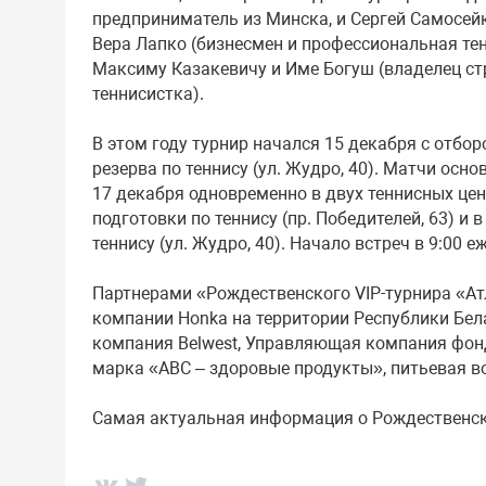
предприниматель из Минска, и Сергей Самосейк
Вера Лапко (бизнесмен и профессиональная те
Максиму Казакевичу и Име Богуш (владелец с
теннисистка).
В этом году турнир начался 15 декабря с отбо
резерва по теннису (ул. Жудро, 40). Матчи осно
17 декабря одновременно в двух теннисных це
подготовки по теннису (пр. Победителей, 63) и
теннису (ул. Жудро, 40). Начало встреч в 9:00 
Партнерами «Рождественского VIP-турнира «Атл
компании Honka на территории Республики Бел
компания Belwest, Управляющая компания фон
марка «ABC – здоровые продукты», питьевая в
Самая актуальная информация о Рождественск