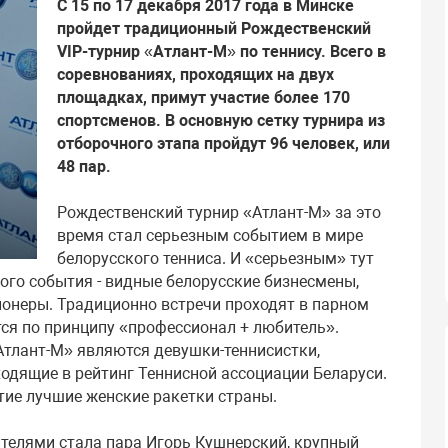
С 15 по 17 декабря 2017 года в Минске
пройдет традиционный Рождественский
VIP-турнир «Атлант-М» по теннису. Всего в
соревнованиях, проходящих на двух
площадках, примут участие более 170
спортсменов. В основную сетку турнира из
отборочного этапа пройдут 96 человек, или
48 пар.
Рождественский турнир «Атлант-М» за это
время стал серьезным событием в мире
белорусского тенниса. И «серьезным» тут
того события - видные белорусские бизнесмены,
ионеры. Традиционно встречи проходят в парном
тся по принципу «профессионал + любитель».
Атлант-М» являются девушки-теннисистки,
дящие в рейтинг Теннисной ассоциации Беларуси.
стие лучшие женские ракетки страны.
телями стала пара Игорь Кушнерский, крупный