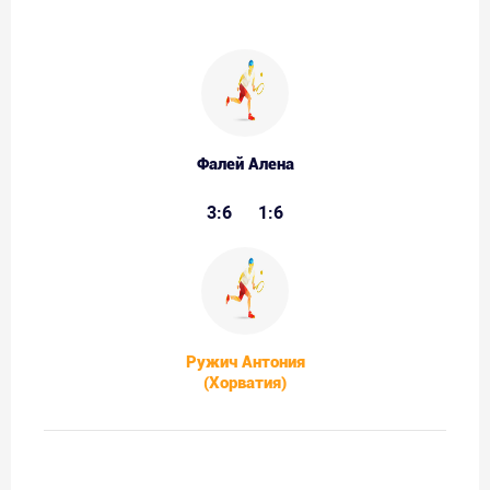
Фалей Алена
3:6
1:6
Ружич Антония
(Хорватия)