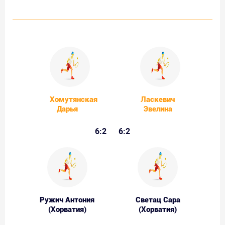
Хомутянская
Ласкевич
Дарья
Эвелина
6:2
6:2
Ружич Антония
Светац Сара
(Хорватия)
(Хорватия)