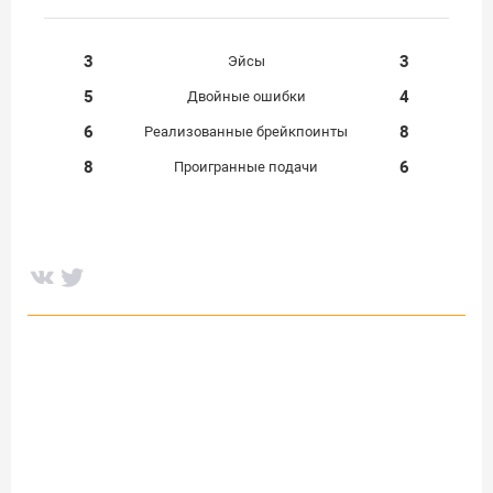
3
3
Эйсы
5
4
Двойные ошибки
6
8
Реализованные брейкпоинты
8
6
Проигранные подачи