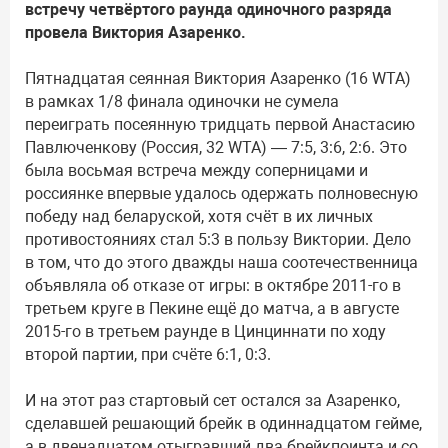
встречу четвёртого раунда одиночного разряда
провела Виктория Азаренко.
Пятнадцатая сеянная Виктория Азаренко (16 WTA)
в рамках 1/8 финала одиночки не сумела
переиграть посеянную тридцать первой Анастасию
Павлюченкову (Россия, 32 WTA) — 7:5, 3:6, 2:6. Это
была восьмая встреча между соперницами и
россиянке впервые удалось одержать полновесную
победу над беларуской, хотя счёт в их личных
противостояниях стал 5:3 в пользу Виктории. Дело
в том, что до этого дважды наша соотечественница
объявляла об отказе от игры: в октябре 2011-го в
третьем круге в Пекине ещё до матча, а в августе
2015-го в третьем раунде в Цинциннати по ходу
второй партии, при счёте 6:1, 0:3.
И на этот раз стартовый сет остался за Азаренко,
сделавшей решающий брейк в одиннадцатом гейме,
а в двенадцатом отыгравший два брейкпоинта и со