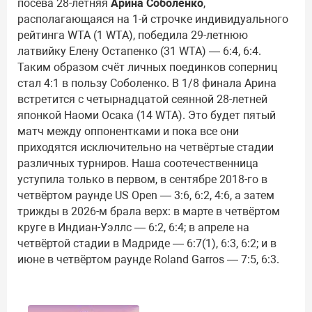
посева 28-летняя
Арина Соболенко
,
располагающаяся на 1-й строчке индивидуального
рейтинга WTA (1 WTA), победила 29-летнюю
латвийку Елену Остапенко (31 WTA) — 6:4, 6:4.
Таким образом счёт личных поединков соперниц
стал 4:1 в пользу Соболенко. В 1/8 финала Арина
встретится с четырнадцатой сеянной 28-летней
японкой Наоми Осака (14 WTA). Это будет пятый
матч между оппонентками и пока все они
приходятся исключительно на четвёртые стадии
различных турниров. Наша соотечественница
уступила только в первом, в сентябре 2018-го в
четвёртом раунде US Open — 3:6, 6:2, 4:6, а затем
трижды в 2026-м брала верх: в марте в четвёртом
круге в Индиан-Уэллс — 6:2, 6:4; в апреле на
четвёртой стадии в Мадриде — 6:7(1), 6:3, 6:2; и в
июне в четвёртом раунде Roland Garros — 7:5, 6:3.