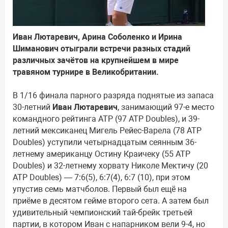
Иван Лютаревич, Арина Соболенко и Ирина
Шиманович отыграли встречи разных стадий
различных зачётов на крупнейшем в мире
травяном турнире в Великобритании.
В 1/16 финала парного разряда поднятые из запаса
30-летний
Иван Лютаревич
, занимающий 97-е место
командного рейтинга ATP (97 ATP Doubles), и 39-
летний мексиканец Мигель Рейес-Варела (78 ATP
Doubles) уступили четырнадцатым сеянным 36-
летнему американцу Остину Краичеку (55 ATP
Doubles) и 32-летнему хорвату Николе Мектичу (20
ATP Doubles) — 7:6(5), 6:7(4), 6:7 (10), при этом
упустив семь матчболов. Первый был ещё на
приёме в десятом гейме второго сета. А затем был
удивительный чемпионский тай-брейк третьей
партии, в котором Иван с напарником вели 9-4, но