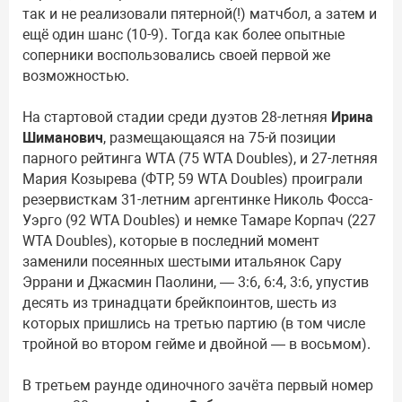
так и не реализовали пятерной(!) матчбол, а затем и
ещё один шанс (10-9). Тогда как более опытные
соперники воспользовались своей первой же
возможностью.
На стартовой стадии среди дуэтов 28-летняя
Ирина
Шиманович
, размещающаяся на 75-й позиции
парного рейтинга WTA (75 WTA Doubles), и 27-летняя
Мария Козырева (ФТР, 59 WTA Doubles) проиграли
резервисткам 31-летним аргентинке Николь Фосса-
Уэрго (92 WTA Doubles) и немке Тамаре Корпач (227
WTA Doubles), которые в последний момент
заменили посеянных шестыми итальянок Сару
Эррани и Джасмин Паолини, — 3:6, 6:4, 3:6, упустив
десять из тринадцати брейкпоинтов, шесть из
которых пришлись на третью партию (в том числе
тройной во втором гейме и двойной — в восьмом).
В третьем раунде одиночного зачёта первый номер