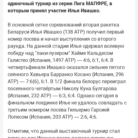
одиночный турнир из серии Лига МАПФРЕ, в
которым принял участие Илья Ивашко.
В основной сетке соревнований вторая ракетка
Беларуси Илья Ивашко (138 ATP) получил первый
номер посева и начал выступления со второго
раунда. На данной стадии Илья одержал волевую
победу над "лаки-лузером" Хайме Кальдесом
Галистео (Испания, 1497 ATP) — 4:6, 6:1, 6:4. В
четвертьфинале Ивашко оказался сильнее пятого
сеянного Хавьера Барранко Косано (Испания, 296
ATP) — 7:6(6), 6:1. В 1/2 финала белорус переиграл
посеянного четвёртым Николу Куна Булгарова
(Испания, 232 ATP) — 6:3, 6:4. Однако сегодня в
финальном поединке Илье не удалось совладать с
третьим номером посева Гильермо Гарсией
Лопесом (Испания, 203 ATP) — 2:6, 4:6.
Отметим, что данный выставочный турнир стал