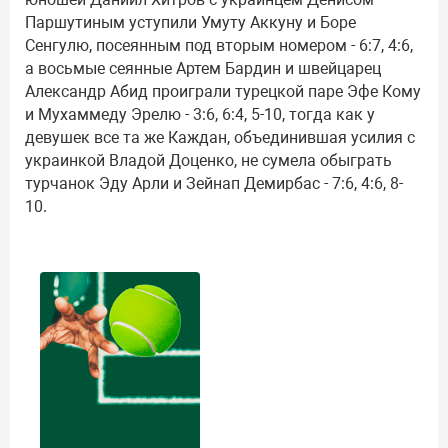
Паршутиным уступили Умуту Аккуну и Боре
Сенгулю, посеянным под вторым номером - 6:7, 4:6,
а восьмые сеянные Артем Бардин и швейцарец
Александр Абид проиграли турецкой паре Эфе Кому
и Мухаммеду Эрелю - 3:6, 6:4, 5-10, тогда как у
девушек все та же Каждан, объединившая усилия с
украинкой Владой Доценко, не сумела обыграть
турчанок Эду Арли и Зейнап Демирбас - 7:6, 4:6, 8-
10.