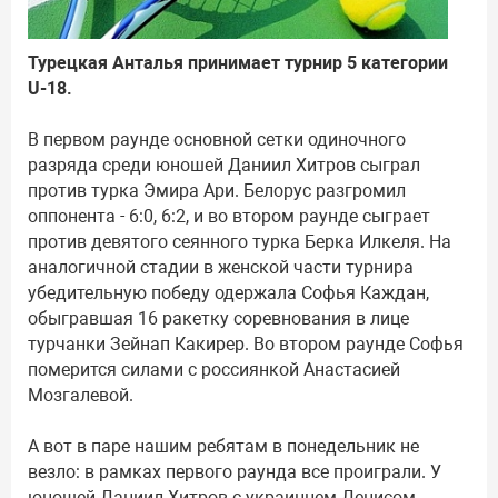
Турецкая Анталья принимает турнир 5 категории
U-18.
В первом раунде основной сетки одиночного
разряда среди юношей Даниил Хитров сыграл
против турка Эмира Ари. Белорус разгромил
оппонента - 6:0, 6:2, и во втором раунде сыграет
против девятого сеянного турка Берка Илкеля. На
аналогичной стадии в женской части турнира
убедительную победу одержала Софья Каждан,
обыгравшая 16 ракетку соревнования в лице
турчанки Зейнап Какирер. Во втором раунде Софья
померится силами с россиянкой Анастасией
Мозгалевой.
А вот в паре нашим ребятам в понедельник не
везло: в рамках первого раунда все проиграли. У
юношей Даниил Хитров с украинцем Денисом