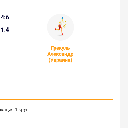
4:6
1:4
Грекуль
Александр
(Украина)
кация 1 круг