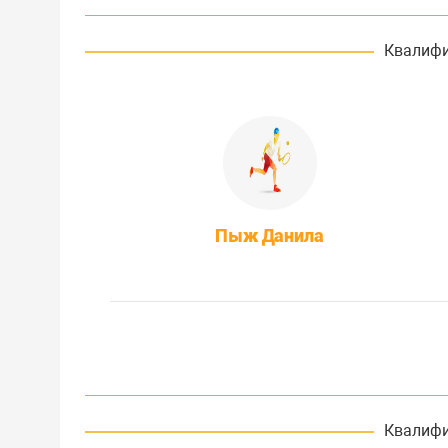
Квалифи
Пыж Данила
Квалифи