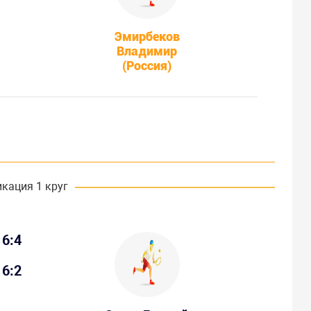
Эмирбеков
Владимир
(Россия)
кация 1 круг
6:4
6:2