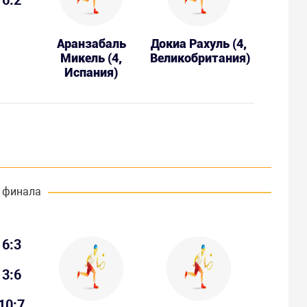
Аранзабаль
Докиа Рахуль (4,
Микель (4,
Великобритания)
Испания)
 финала
6:3
3:6
10:7