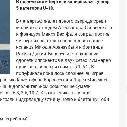
В норвежском Бергене завершился турнир
5 категории U-18.
В четвертьфинале парного разряда среди
мальчиков тандем Александра Сосновского
и француза Макса Вестфаля сыграл против
четвертых ракеток соревнования в лице
испанца Микеля Аранзабаля и британца
Рахуля Докии. Белорус и его напарник
одолели оппонентов в двух сетах, суммарно
проиграв лишь три гейма - 6:1, 6:2. В
полуфинале пришлось сложнее: выиграв
рвегию Кристофера Боррессена и Ларса Минсааса,
лишь в дополнительном розыгрыше сумели
о - 6:3, 3:6, 10-7. К сожалению, в финале
оиграли нидерландцу Стийну Пелю и британцу Тоби
 "серебром"!