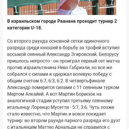
В израильском городе Раанана проходит турнир 2
категории U-18.
Со второго раунда основной сетки одиночного
разряда среди юношей в борьбу за трофей вступил
восьмой сеянный Александр Згировский. Белорусу
пришлось непросто - он проиграл первый сет матча
против израильтянина Нево Габриэли, но все же
собрался с силами и одержал волевую победу с
общим счетом 6:7, 6:3, 6:2. В четвертьфинале
Александр померится силами с 11 сеянным турком
Мертом Алкайей. А вот Мартин Борисюк на
аналогичной стадии уступил третьему сеянному
итальянцу Лоренцо Мусетти - 5:7, 3:6. Чуть позже
стало известно, что Мартин и вовсе покидает
турнир: во втором раунде парного разряда его дуэт
с итальянцем Маттео Арнальди не справился с