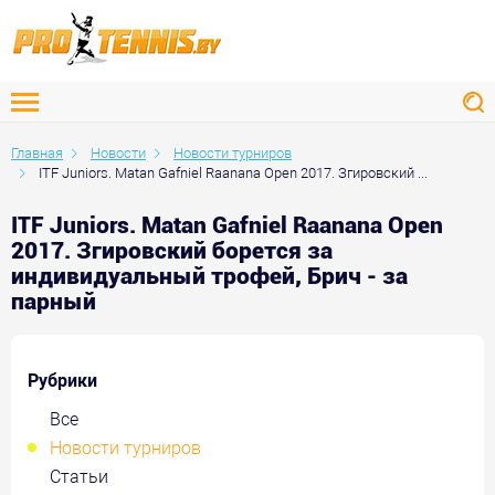
Главная
Новости
Новости турниров
ITF Juniors. Matan Gafniel Raanana Open 2017. Згировский ...
ITF Juniors. Matan Gafniel Raanana Open
2017. Згировский борется за
индивидуальный трофей, Брич - за
парный
Рубрики
Все
Новости турниров
Статьи