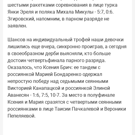
шестыми ракетками соревнования в лице турка
Янки Эреля и поляка Михала Микулы - 5:7, 0:6.
Згировский, напомним, в парном разряде не
заявлен.
Шансов на индивидуальный трофей наши девочки
лишились еще вчера, синхронно проиграв, а сегодня
в своеобразном дерби выясняли, кто больше
достоин четвертьфинала парного разряда.
Оказалось, что Ксения Брич: ее тандем с
россиянкой Марией Бондаренко одержал
непростую победу над седьмыми сеянными
Викторией Канапацкой и россиянкой Элиной
Аванесян - 1:6, 7:5, 10-7. За место в полуфинале
Ксения и Мария сразятся с четвертыми сеянными
россиянками в лице Таисии Пачкалевой и Вероники
Пепеляевой.