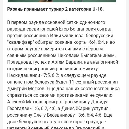
Рязань принимает турнир 2 категории U-18.
В первом раунде основной сетки одиночного
разряда среди юношей Егор Богданович сыграл
против россиянина Ильи Филичева: белорусский
"квалифаер" обыграл хозяина корта - 6:4, 6:4, и во
втором раунде померится силами с первым
сеянным россиянином Николаем Вылегжаниным.
Праздновал успех и Артем Бардин, на аналогичной
стадии переигравший россиянина Никиту
Наскидашвили - 7:5, 6:2: в следующем раунде
оппонентом белоруса будет 11 сеянный россиянин
Дмитрий Мягков. Еще два наших соотечественника
справиться со своими противниками не сумели:
Алексей Матюш проиграл россиянину Давиду
Георгадзе - 1:6, 6:2, 4:6, а Денис Жарин уступил
россиянину Олегу Беседникову - 3:6, 6:4, 4:6. Еще
двое белорусов стартуют со второго раунда -
четвертый сеянный Александр Згировский и