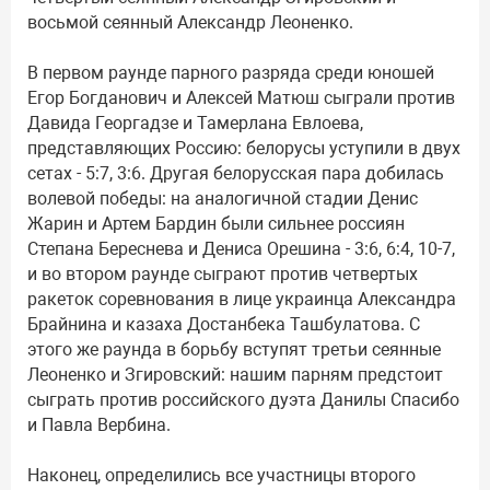
восьмой сеянный Александр Леоненко.
В первом раунде парного разряда среди юношей
Егор Богданович и Алексей Матюш сыграли против
Давида Георгадзе и Тамерлана Евлоева,
представляющих Россию: белорусы уступили в двух
сетах - 5:7, 3:6. Другая белорусская пара добилась
волевой победы: на аналогичной стадии Денис
Жарин и Артем Бардин были сильнее россиян
Степана Береснева и Дениса Орешина - 3:6, 6:4, 10-7,
и во втором раунде сыграют против четвертых
ракеток соревнования в лице украинца Александра
Брайнина и казаха Достанбека Ташбулатова. С
этого же раунда в борьбу вступят третьи сеянные
Леоненко и Згировский: нашим парням предстоит
сыграть против российского дуэта Данилы Спасибо
и Павла Вербина.
Наконец, определились все участницы второго