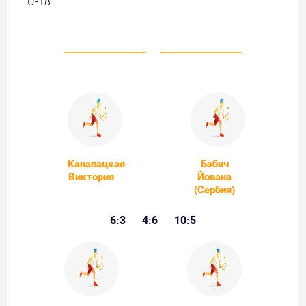
U-18.
Канапацкая
Бабич
Виктория
Йована
(Сербия)
6:3
4:6
10:5