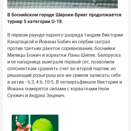
В боснийском городе Широки-Бриег продолжается
турнир 5 категории U-18.
В первом раунде парного разряда тандем Виктории
Канапацкой и Йованы Бабич из сербии сыграл
против третьих ракеток соревнования, боснийки
Милицы Божич и хорватки Ланы Шипек. Белоруска
и ее напарница выиграли первый сет, позволили
оппоненткам сравнять счет во второй партии, но
решающий розыгрыш все же сумели записать себе
в актив - 6:3, 4:6, 10-5. В четвертьфинале Виктория и
Йована померятся силами с хорватками Нели
Сунжич и Андреа Зецевич.